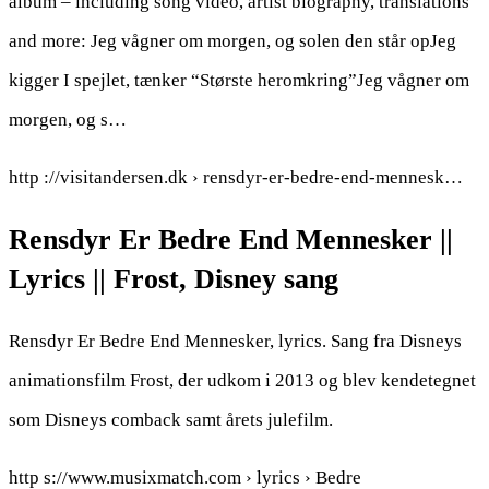
album – including song video, artist biography, translations
and more: Jeg vågner om morgen, og solen den står opJeg
kigger I spejlet, tænker “Største heromkring”Jeg vågner om
morgen, og s…
http ://visitandersen.dk › rensdyr-er-bedre-end-mennesk…
Rensdyr Er Bedre End Mennesker ||
Lyrics || Frost, Disney sang
Rensdyr Er Bedre End Mennesker, lyrics. Sang fra Disneys
animationsfilm Frost, der udkom i 2013 og blev kendetegnet
som Disneys comback samt årets julefilm.
http s://www.musixmatch.com › lyrics › Bedre