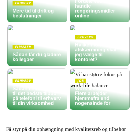
Fordele ved at
ERHVERV
handle
Mere tid til drift og
rengøringsmidler
beslutninger
online
ERHVERV
Hvilken form for
FIRMAER
afskærmning skal
Sådan får du gladere
jeg vælge til
kollegaer
kontoret?
ERHVERV
JOB
Sådan finder du frem
Work-life balance:
til det bedste tilbud
Flere arbejder
på telefoni til erhverv
hjemmefra end
til din virksomhed
nogensinde før
Få styr på din ophængning med kvalitetsreb og tilbehør