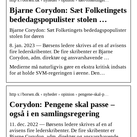
http s://borsen.dk › nyheder › opinion › saet-folketinget…
Bjarne Corydon: Sæt Folketingets
bededagspopulister stolen …
Bjarne Corydon: Sæt Folketingets bededagspopulister
stolen for døren
8. jan. 2023 — Børsens ledere skrives af en af avisens
fire lederskribenter. De fire skribenter er Bjarne
Corydon, adm. direktør og ansvarshavende …
Medierne må naturligvis gøre en ekstra kritisk indsats
for at holde SVM-regeringen i ørene. Den…
http s://borsen.dk › nyheder › opinion › pengene-skal-p…
Corydon: Pengene skal passe –
også i en samlingsregering
11. dec. 2022 — Børsens ledere skrives af en af
avisens fire lederskribenter. De fire skribenter er
Bjarne Corydon, adm. direktør og ansvarshavende …