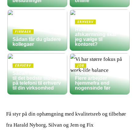
beslutninger
online
ERHVERV
Hvilken form for
FIRMAER
afskærmning skal
Sådan får du gladere
jeg vælge til
kollegaer
kontoret?
ERHVERV
JOB
Sådan finder du frem
Work-life balance:
til det bedste tilbud
Flere arbejder
på telefoni til erhverv
hjemmefra end
til din virksomhed
nogensinde før
Få styr på din ophængning med kvalitetsreb og tilbehør
fra Harald Nyborg, Silvan og Jem og Fix