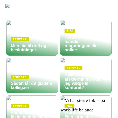
TIPS
Fordele ved at
ERHVERV
handle
Mere tid til drift og
rengøringsmidler
beslutninger
online
ERHVERV
Hvilken form for
FIRMAER
afskærmning skal
Sådan får du gladere
jeg vælge til
kollegaer
kontoret?
ERHVERV
JOB
Sådan finder du frem
Work-life balance:
til det bedste tilbud
Flere arbejder