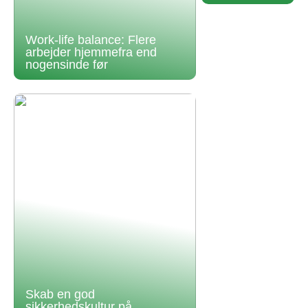
Work-life balance: Flere
arbejder hjemmefra end
nogensinde før
Skab en god
sikkerhedskultur på