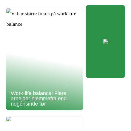
Work-life balance: Flere
arbejder hjemmefra end
nogensinde før