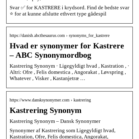
Svar ✅ for KASTRERE i krydsord. Find de bedste svar
⭐ for at kunne afslutte ethvert type gådespil
https://danish.abcthesaurus.com › synonyms_for_kastrere
Hvad er synonymer for Kastrere
– ABC Synonymordbog
Kastrering Synonym · Ligegyldigt hvad , Kastration , ·
Altri: Ofre , Felis domestica , Angorakat , Løvspring ,
Whatever , Visker , Kastanjetræ …
https://www.dansksynonymer.com › kastrering
Kastrering Synonym
Kastrering Synonym – Dansk Synonymer
Synonymer af Kastrering som Ligegyldigt hvad,
Kastration, Ofre, Felis domestica, Angorakat,