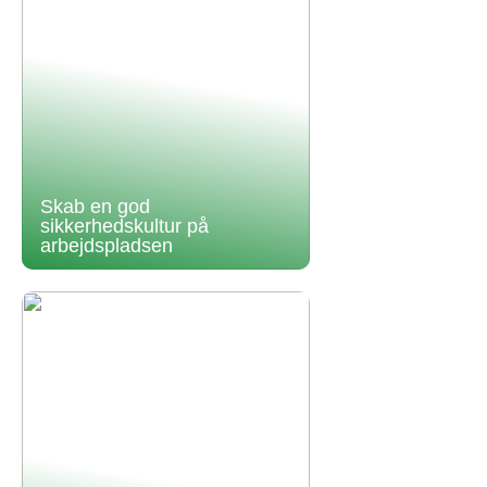
Skab en god
sikkerhedskultur på
arbejdspladsen