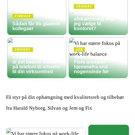
ERHVERV
Hvilken form for
FIRMAER
afskærmning skal
Sådan får du gladere
jeg vælge til
kollegaer
kontoret?
ERHVERV
JOB
Sådan finder du frem
Work-life balance:
til det bedste tilbud
Flere arbejder
på telefoni til erhverv
hjemmefra end
til din virksomhed
nogensinde før
Få styr på din ophængning med kvalitetsreb og tilbehør
fra Harald Nyborg, Silvan og Jem og Fix