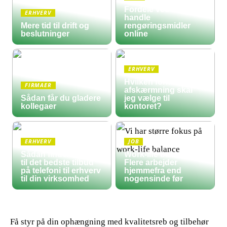
Fordele ved at
ERHVERV
handle
Mere tid til drift og
rengøringsmidler
beslutninger
online
ERHVERV
Hvilken form for
FIRMAER
afskærmning skal
Sådan får du gladere
jeg vælge til
kollegaer
kontoret?
ERHVERV
JOB
Sådan finder du frem
Work-life balance:
til det bedste tilbud
Flere arbejder
på telefoni til erhverv
hjemmefra end
til din virksomhed
nogensinde før
Få styr på din ophængning med kvalitetsreb og tilbehør