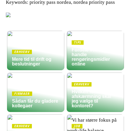
Keywords: priority pass nordea, nordea priority pass
TIPS
Fordele ved at
ERHVERV
handle
Mere tid til drift og
rengøringsmidler
beslutninger
online
ERHVERV
Hvilken form for
FIRMAER
afskærmning skal
Sådan får du gladere
jeg vælge til
kollegaer
kontoret?
ERHVERV
JOB