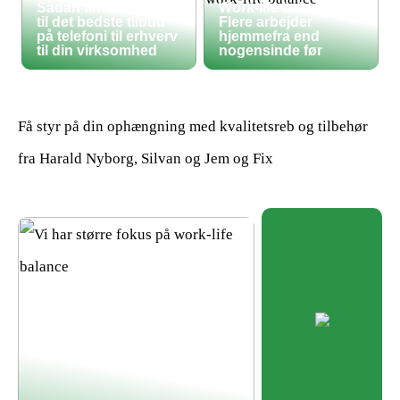
Sådan finder du frem
Work-life balance:
til det bedste tilbud
Flere arbejder
på telefoni til erhverv
hjemmefra end
til din virksomhed
nogensinde før
Få styr på din ophængning med kvalitetsreb og tilbehør
fra Harald Nyborg, Silvan og Jem og Fix