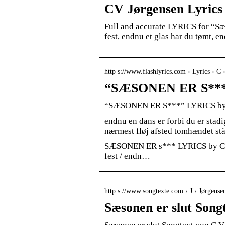
CV Jørgensen Lyrics 
Full and accurate LYRICS for “Sæ
fest, endnu et glas har du tømt, 
http s://www.flashlyrics.com › Lyrics › C 
“SÆSONEN ER S***
“SÆSONEN ER S***” LYRICS by 
endnu en dans er forbi du er stad
nærmest fløj afsted tomhændet stå
SÆSONEN ER s*** LYRICS by C.V
fest / endn…
http s://www.songtexte.com › J › Jørgense
Sæsonen er slut Song