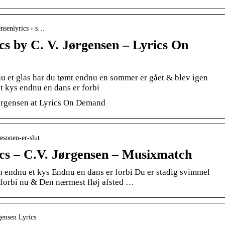
nsenlyrics › s…
cs by C. V. Jørgensen – Lyrics On
u et glas har du tømt endnu en sommer er gået & blev igen
t kys endnu en dans er forbi
Jørgensen at Lyrics On Demand
æsonen-er-slut
cs – C.V. Jørgensen – Musixmatch
 endnu et kys Endnu en dans er forbi Du er stadig svimmel
forbi nu & Den nærmest fløj afsted …
gensen Lyrics