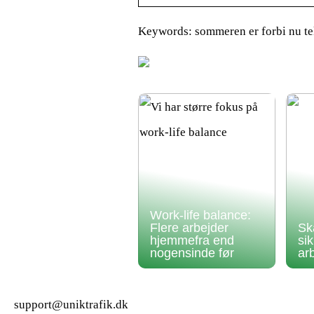
Keywords: sommeren er forbi nu te
Work-life balance:
Flere arbejder
Sk
hjemmefra end
si
nogensinde før
ar
support@uniktrafik.dk