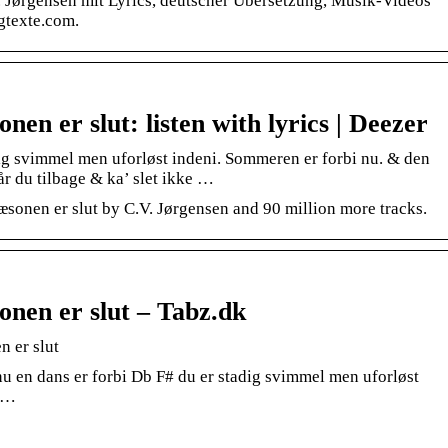
. Jørgensen mit Lyrics, deutscher Übersetzung, Musik-Videos
gtexte.com.
nen er slut: listen with lyrics | Deezer
dig svimmel men uforløst indeni. Sommeren er forbi nu. & den
år du tilbage & ka’ slet ikke …
Sæsonen er slut by C.V. Jørgensen and 90 million more tracks.
onen er slut – Tabz.dk
n er slut
u en dans er forbi Db F# du er stadig svimmel men uforløst
u …