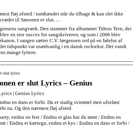
st fløj afsted / tomhændet står du tilbage & kan slet ikke
kvædet til Sæsonen er slut, …
ørgensens sangværk. Den stammer fra albummet Tidens Tern, der
lev en stor succes for sangskriveren, og som i 2006 blev
rkanon. I sangen sætter C.V. Jørgensen ord på en følelse af
 det tidspunkt var usædvanlig i en dansk rocktekst. Det vandt
ens mange lyttere.
r-slut-lyrics
onen er slut Lyrics – Genius
Lyrics | Genius Lyrics
ndnu en dans er forbi. Du er stadig svimmel men uforløst
i nu. Og den nærmest fløj afsted
arty, endnu en fest / Endnu et glas har du tømt / Endnu en
mt / Endnu et kærtegn, endnu et kys / Endnu en dans er forbi /