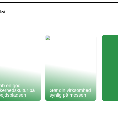
kst
ab en god
kkerhedskultur på
Gør din virksomhed
bejdspladsen
synlig på messen