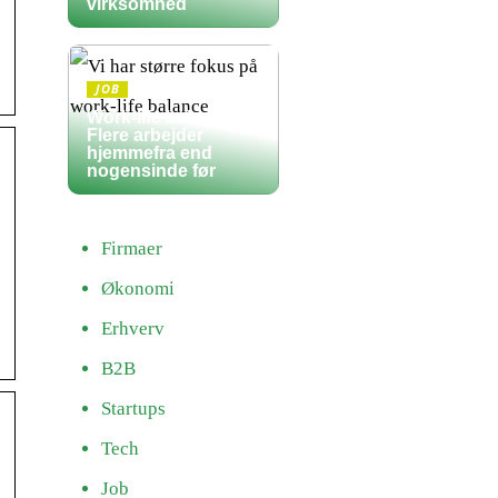
virksomhed
JOB
Work-life balance:
Flere arbejder
hjemmefra end
nogensinde før
Firmaer
Økonomi
Erhverv
B2B
Startups
Tech
Job