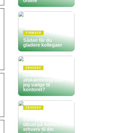
online
FIRMAER
Sådan får du
gladere kollegaer
ERHVERV
Hvilken form for
afskærmning skal
jeg vælge til
kontoret?
ERHVERV
Sådan finder du
frem til det bedste
tilbud på telefoni til
erhverv til din