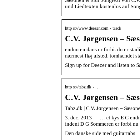
Sæsonen er slut Songtext von C.V
und Liedtexten kostenlos auf Son
http s://www.deezer.com › track
C.V. Jørgensen – Sæso
endnu en dans er forbi. du er sta
nærmest fløj afsted. tomhændet st
Sign up for Deezer and listen to 
http s://tabz.dk › …
C.V. Jørgensen – Sæs
Tabz.dk | C.V. Jørgensen – Sæsone
3. dec. 2013 — … et kys E G endn
indeni D G Sommeren er forbi n
Den danske side med guitartabs