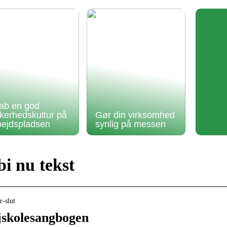
ab en god
kkerhedskultur på
Gør din virksomhed
bejdspladsen
synlig på messen
i nu tekst
r-slut
jskolesangbogen