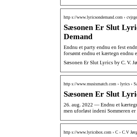
http s://www.lyricsondemand.com › cvjrge
Sæsonen Er Slut Lyri
Demand
Endnu et party endnu en fest endn
forsømt endnu et kærtegn endnu e
Sæsonen Er Slut Lyrics by C. V. 
http s://www.musixmatch.com › lyrics › S
Sæsonen Er Slut Lyri
26. aug. 2022 — Endnu et kærtegn
men uforløst indeni Sommeren er 
http s://www.lyricsbox.com › C › C.V Jør