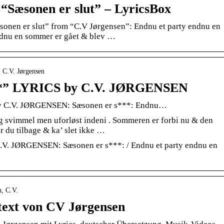
“Sæsonen er slut” – LyricsBox
sonen er slut” from “C.V Jørgensen”: Endnu et party endnu en
endnu en sommer er gået & blev …
› C.V. Jørgensen
” LYRICS by C.V. JØRGENSEN
C.V. JØRGENSEN: Sæsonen er s***: Endnu…
ig svimmel men uforløst indeni . Sommeren er forbi nu & den
r du tilbage & ka’ slet ikke …
. JØRGENSEN: Sæsonen er s***: / Endnu et party endnu en
n, C.V.
text von CV Jørgensen