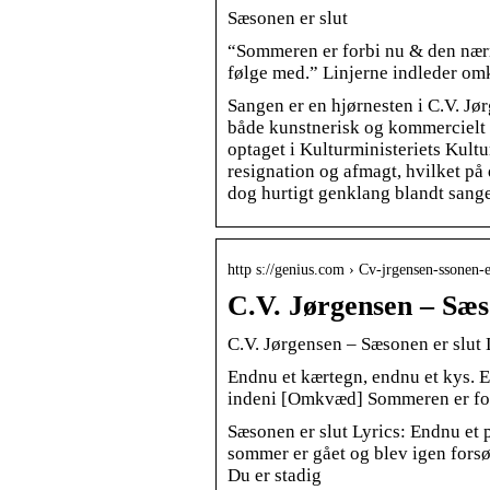
Sæsonen er slut
“Sommeren er forbi nu & den nærme
følge med.” Linjerne indleder om
Sangen er en hjørnesten i C.V. J
både kunstnerisk og kommercielt b
optaget i Kulturministeriets Kultu
resignation og afmagt, hvilket på
dog hurtigt genklang blandt sang
http s://genius.com › Cv-jrgensen-ssonen-e
C.V. Jørgensen – Sæs
C.V. Jørgensen – Sæsonen er slut 
Endnu et kærtegn, endnu et kys. E
indeni [Omkvæd] Sommeren er forb
Sæsonen er slut Lyrics: Endnu et p
sommer er gået og blev igen forsø
Du er stadig