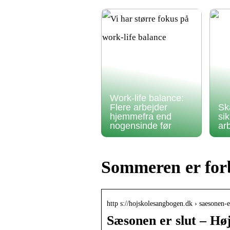
Work-life balance:
Flere arbejder
Sk
hjemmefra end
si
nogensinde før
ar
Sommeren er forb
http s://hojskolesangbogen.dk › saesonen-e
Sæsonen er slut – Hø