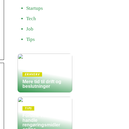
Startups
Tech
Job
Tips
ERHVERV
Mere tid til drift og
beslutninger
TIPS
Fordele ved at
handle
rengøringsmidler