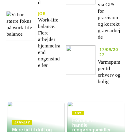
d
via GPS –
for
JOB
præcision
Work-life
og korrekt
balance:
gravearbej
Flere
de
arbejder
hjemmefra
17/09/20
end
22
nogensind
Varmepum
e før
per til
erhverv og
bolig
TIPS
Fordele ved at
ERHVERV
handle
Mere tid til drift og
rengøringsmidler