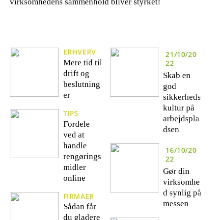
virksomhedens sammenhold bliver styrket!
ERHVERV
21/10/20
Mere tid til
22
drift og
Skab en
beslutning
god
er
sikkerheds
kultur på
TIPS
arbejdspla
Fordele
dsen
ved at
handle
16/10/20
rengørings
22
midler
Gør din
online
virksomhe
d synlig på
FIRMAER
messen
Sådan får
du gladere