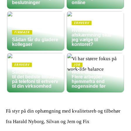
beslutninger
online
ERHVERV
Hvilken form for
FIRMAER
afskærmning skal
Sådan får du gladere
jeg vælge til
kollegaer
kontoret?
ERHVERV
JOB
Sådan finder du frem
Work-life balance:
til det bedste tilbud
Flere arbejder
på telefoni til erhverv
hjemmefra end
til din virksomhed
nogensinde før
Få styr på din ophængning med kvalitetsreb og tilbehør
fra Harald Nyborg, Silvan og Jem og Fix