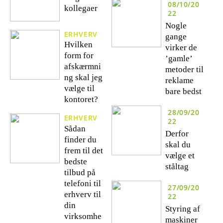
08/10/20
kollegaer
22
Nogle
ERHVERV
gange
Hvilken
virker de
form for
’gamle’
afskærmni
metoder til
ng skal jeg
reklame
vælge til
bare bedst
kontoret?
28/09/20
ERHVERV
22
Sådan
Derfor
finder du
skal du
frem til det
vælge et
bedste
ståltag
tilbud på
telefoni til
27/09/20
erhverv til
22
din
Styring af
virksomhe
maskiner