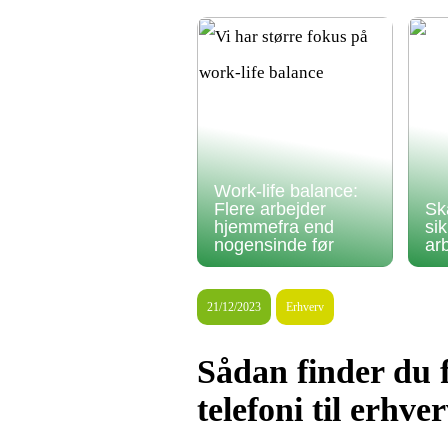
Work-life balance:
Flere arbejder
Sk
hjemmefra end
si
nogensinde før
ar
21/12/2023
Erhverv
Sådan finder du f
telefoni til erhve