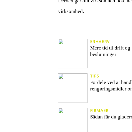
Derved går din virksomhed ikke helt
virksomhed.
ERHVERV
Mere tid til drift og
beslutninger
TIPS
Fordele ved at hand
rengøringsmidler on
FIRMAER
Sådan får du glader