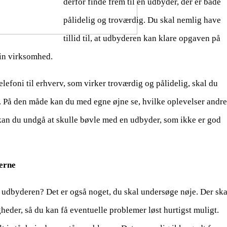
derfor finde frem til en udbyder, der er både
pålidelig og troværdig. Du skal nemlig have
tillid til, at udbyderen kan klare opgaven på
din virksomhed.
telefoni til erhverv, som virker troværdig og pålidelig, skal du
 På den måde kan du med egne øjne se, hvilke oplevelser andre
kan du undgå at skulle bøvle med en udbyder, som ikke er god
erne
udbyderen? Det er også noget, du skal undersøge nøje. Der ska
heder, så du kan få eventuelle problemer løst hurtigst muligt.