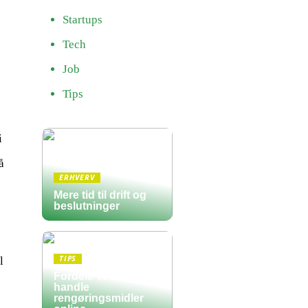
Startups
Tech
Job
Tips
i
å
ERHVERV
Mere tid til drift og
beslutninger
TIPS
l
Fordele ved at
handle
rengøringsmidler