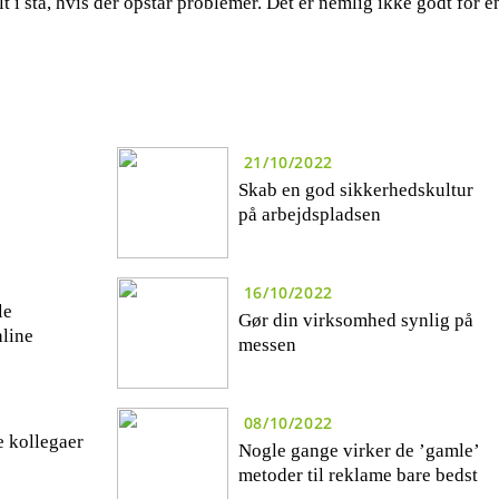
 i stå, hvis der opstår problemer. Det er nemlig ikke godt for e
21/10/2022
Skab en god sikkerhedskultur
på arbejdspladsen
16/10/2022
le
Gør din virksomhed synlig på
line
messen
08/10/2022
e kollegaer
Nogle gange virker de ’gamle’
metoder til reklame bare bedst