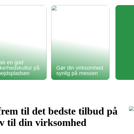
ab en god
kkerhedskultur på
Gør din virksomhed
bejdspladsen
synlig på messen
rem til det bedste tilbud på
rv til din virksomhed