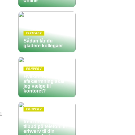
online
FIRMAER
Sådan får du
gladere kollegaer
ERHVERV
Hvilken form for
afskærmning skal
jeg vælge til
kontoret?
ERHVERV
l
Sådan finder du
frem til det bedste
tilbud på telefoni til
erhverv til din