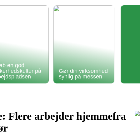
ab en god
kkerhedskultur på
Gør din virksomhed
bejdspladsen
synlig på messen
e: Flere arbejder hjemmefra
ør