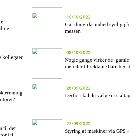
16/10/2022
le
Gør din virksomhed synlig på
line
messen
08/10/2022
e kollegaer
Nogle gange virker de ’gamle’
metoder til reklame bare bedst
28/09/2022
fskærmning
Derfor skal du vælge et ståltag
ontoret?
27/09/2022
 til det
Styring af maskiner via GPS –
foni til