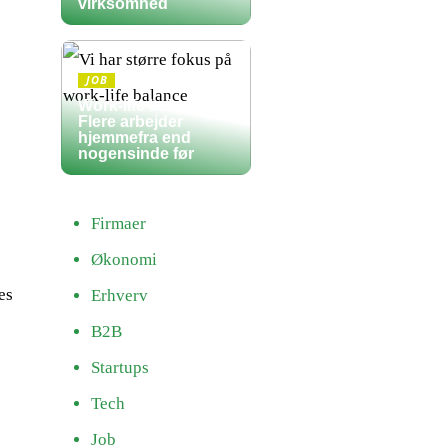
virksomhed
JOB
Work-life balance:
Flere arbejder
hjemmefra end
nogensinde før
Firmaer
Økonomi
es
Erhverv
B2B
Startups
Tech
Job