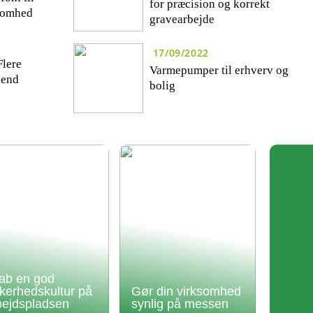
for præcision og korrekt
ksomhed
gravearbejde
17/09/2022
Flere
Varmepumper til erhverv og
 end
bolig
ab en god
kkerhedskultur på
Gør din virksomhed
bejdspladsen
synlig på messen