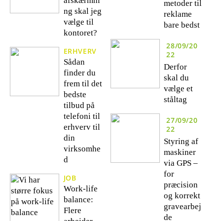
afskærmni
metoder til
ng skal jeg
reklame
vælge til
bare bedst
kontoret?
28/09/20
ERHVERV
22
Sådan
Derfor
finder du
skal du
frem til det
vælge et
bedste
ståltag
tilbud på
telefoni til
27/09/20
erhverv til
22
din
Styring af
virksomhe
maskiner
d
via GPS –
for
JOB
præcision
Work-life
og korrekt
balance:
gravearbej
Flere
de