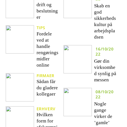
drift og
Skab en
beslutning
god
er
sikkerheds
kultur på
TIPS
arbejdspla
Fordele
dsen
ved at
handle
16/10/20
rengørings
22
midler
Gør din
online
virksomhe
d synlig på
FIRMAER
messen
Sådan får
du gladere
08/10/20
kollegaer
22
Nogle
ERHVERV
gange
Hvilken
virker de
form for
’gamle’