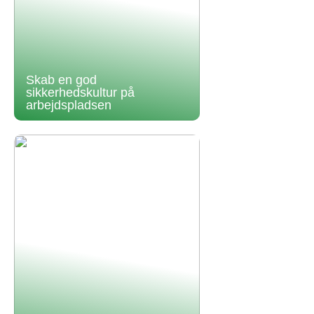
Skab en god
sikkerhedskultur på
arbejdspladsen