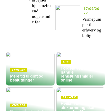
arbejder
hjemmefra
17/09/20
end
22
nogensind
Varmepum
e før
per til
erhverv og
bolig
TIPS
Fordele ved at
ERHVERV
handle
Mere tid til drift og
rengøringsmidler
beslutninger
online
ERHVERV
Hvilken form for
FIRMAER
afskærmning skal