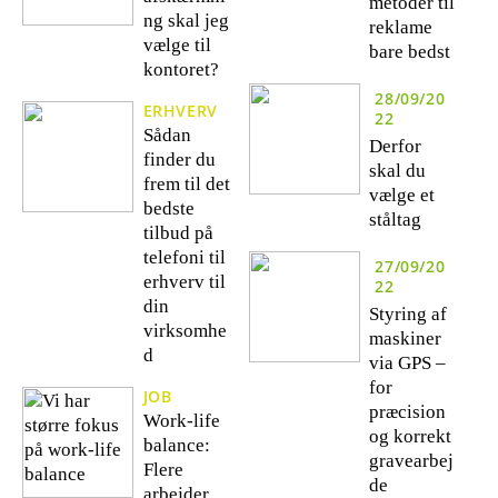
metoder til
ng skal jeg
reklame
vælge til
bare bedst
kontoret?
28/09/20
ERHVERV
22
Sådan
Derfor
finder du
skal du
frem til det
vælge et
bedste
ståltag
tilbud på
telefoni til
27/09/20
erhverv til
22
din
Styring af
virksomhe
maskiner
d
via GPS –
for
JOB
præcision
Work-life
og korrekt
balance:
gravearbej
Flere
de
arbejder