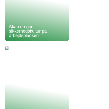
Skab en god
sikkerhedskultur på
arbejdspladsen