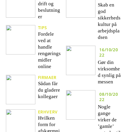
drift og
Skab en
beslutning
god
er
sikkerheds
kultur på
TIPS
arbejdspla
Fordele
dsen
ved at
handle
16/10/20
rengørings
22
midler
Gør din
online
virksomhe
d synlig på
FIRMAER
messen
Sådan får
du gladere
08/10/20
kollegaer
22
Nogle
ERHVERV
gange
Hvilken
virker de
form for
’gamle’
afskærmni