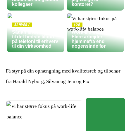
kollegaer
kontoret?
ERHVERV
JOB
Sådan finder du frem
Work-life balance:
til det bedste tilbud
Flere arbejder
på telefoni til erhverv
hjemmefra end
til din virksomhed
nogensinde før
Få styr på din ophængning med kvalitetsreb og tilbehør
fra Harald Nyborg, Silvan og Jem og Fix