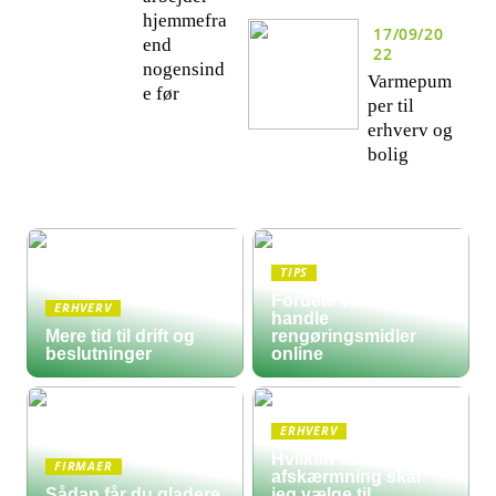
hjemmefra
17/09/20
end
22
nogensind
Varmepum
e før
per til
erhverv og
bolig
TIPS
Fordele ved at
ERHVERV
handle
Mere tid til drift og
rengøringsmidler
beslutninger
online
ERHVERV
Hvilken form for
FIRMAER
afskærmning skal
Sådan får du gladere
jeg vælge til