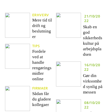
ERHVERV
21/10/20
Mere tid til
22
drift og
Skab en
beslutning
god
er
sikkerheds
kultur på
TIPS
arbejdspla
Fordele
dsen
ved at
handle
16/10/20
rengørings
22
midler
Gør din
online
virksomhe
d synlig på
FIRMAER
messen
Sådan får
du gladere
08/10/20
kollegaer
22