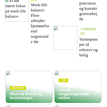
præcision
Work-life
og korrekt
balance:
gravearbej
Flere
de
arbejder
hjemmefra
17/09/20
end
22
nogensind
Varmepum
e før
per til
erhverv og
bolig
TIPS
Fordele ved at
ERHVERV
handle
Mere tid til drift og
rengøringsmidler
beslutninger
online