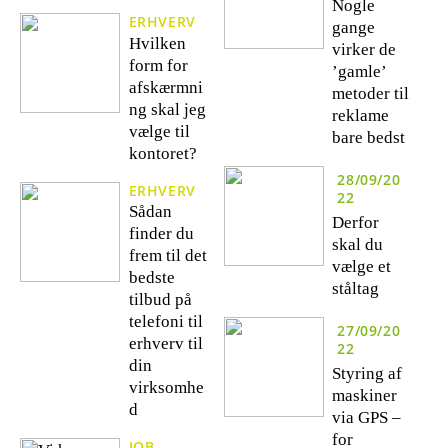
Nogle
ERHVERV
gange
Hvilken
virker de
form for
’gamle’
afskærmni
metoder til
ng skal jeg
reklame
vælge til
bare bedst
kontoret?
28/09/20
ERHVERV
22
Sådan
Derfor
finder du
skal du
frem til det
vælge et
bedste
ståltag
tilbud på
telefoni til
27/09/20
erhverv til
22
din
Styring af
virksomhe
maskiner
d
via GPS –
for
JOB