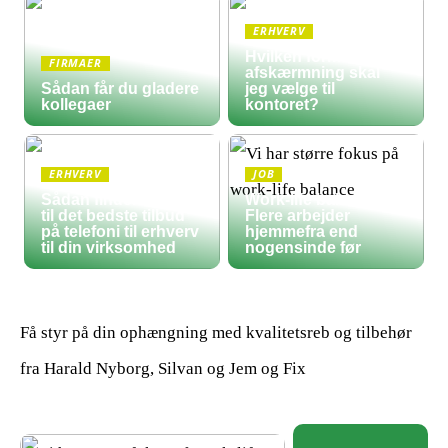
ERHVERV
Hvilken form for
FIRMAER
afskærmning skal
Sådan får du gladere
jeg vælge til
kollegaer
kontoret?
ERHVERV
JOB
Sådan finder du frem
Work-life balance:
til det bedste tilbud
Flere arbejder
på telefoni til erhverv
hjemmefra end
til din virksomhed
nogensinde før
Få styr på din ophængning med kvalitetsreb og tilbehør
fra Harald Nyborg, Silvan og Jem og Fix